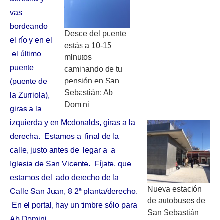
vas
bordeando
Desde del puente
el río y en el
estás a 10-15
el último
minutos
puente
caminando de tu
pensión en San
(puente de
Sebastián: Ab
la Zurriola),
Domini
giras a la
izquierda y en Mcdonalds, giras a la
derecha. Estamos al final de la
calle, justo antes de llegar a la
Iglesia de San Vicente. Fíjate, que
estamos del lado derecho de la
Nueva estación
Calle San Juan, 8 2ª planta/derecho.
de autobuses de
En el portal, hay un timbre sólo para
San Sebastián
Ab Domini.