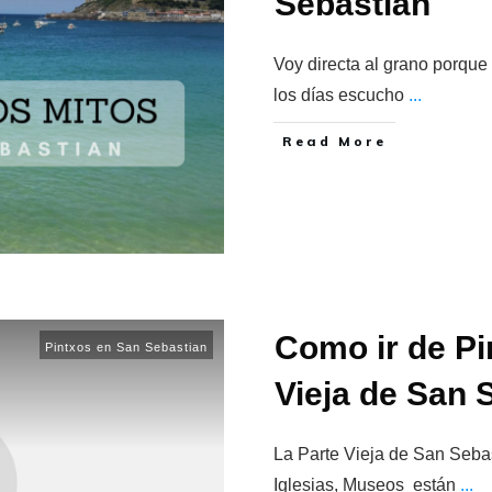
Sebastián
Voy directa al grano porque
los días escucho
...
​Read More
Como ir de Pi
Pintxos en San Sebastian
Vieja de San 
La Parte Vieja de San Sebast
Iglesias, Museos están
...