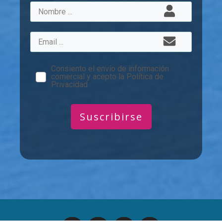
Consiento el envío de información
comercial y acepto la Política de
Privacidad
Suscribirse